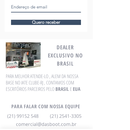
Quero receber
DEALER
EXCLUSIVO NO
BRASIL
PARA MELHOR ATENDE-LO , ALEM DA NOSSA
BASE NO IATE CLUBE-RJ , CONTAMOS COM
ESCRITÓRIOS PARCEIROS PELO
BRASIL
E
EUA
PARA FALAR COM NOSSA EQUIPE
(21) 99152 548
(21) 2541-3305
comercial@dasboot.com.br