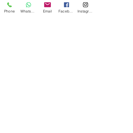
Av Pasteur,333 - Hangar 1 - Loja 2
Rio de Janeiro, RJ
22290-240
Phone
WhatsApp
Email
Facebook
Instagram
© 2017 por Das Boot.
OU ENVIE UMA MENSAGEMATRAVÉS DO
FORMULÁRIO ABAIXO: