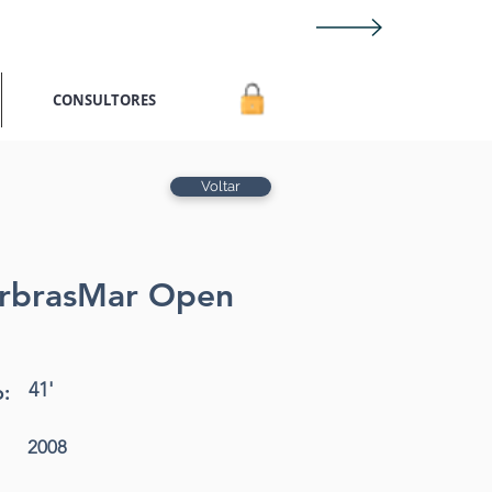
CONSULTORES
Voltar
rbrasMar Open
41'
:
2008