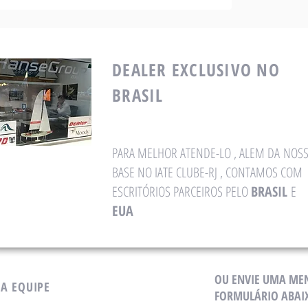
DEALER EXCLUSIVO NO
BRASIL
PARA MELHOR ATENDE-LO , ALEM DA NOS
BASE NO IATE CLUBE-RJ , CONTAMOS COM
ESCRITÓRIOS PARCEIROS PELO
BRASIL
E
EUA
OU ENVIE UMA ME
SA EQUIPE
FORMULÁRIO ABAI